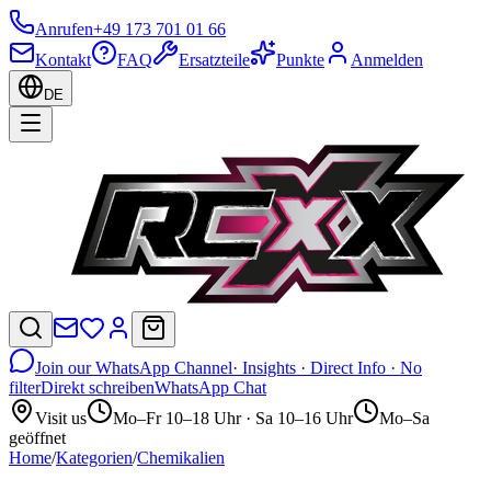
Anrufen
+49 173 701 01 66
Kontakt
FAQ
Ersatzteile
Punkte
Anmelden
DE
Join our WhatsApp Channel
· Insights · Direct Info · No
filter
Direkt schreiben
WhatsApp Chat
Visit us
Mo–Fr 10–18 Uhr · Sa 10–16 Uhr
Mo–Sa
geöffnet
Home
/
Kategorien
/
Chemikalien