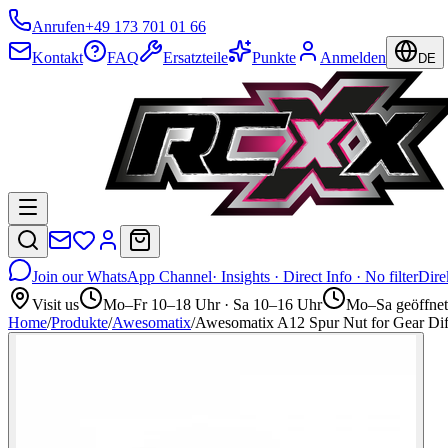
Anrufen
+49 173 701 01 66
Kontakt
FAQ
Ersatzteile
Punkte
Anmelden
DE
Join our WhatsApp Channel
· Insights · Direct Info · No filter
Dire
Visit us
Mo–Fr 10–18 Uhr · Sa 10–16 Uhr
Mo–Sa geöffnet
Home
/
Produkte
/
Awesomatix
/
Awesomatix A12 Spur Nut for Gear Di