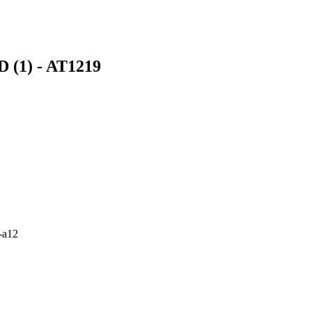
D (1) - AT1219
x-a12