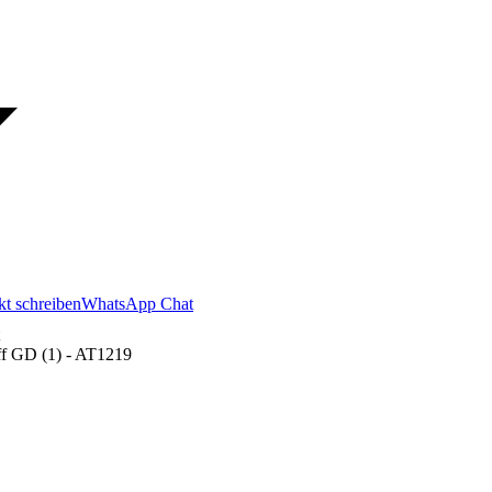
kt schreiben
WhatsApp Chat
ff GD (1) - AT1219